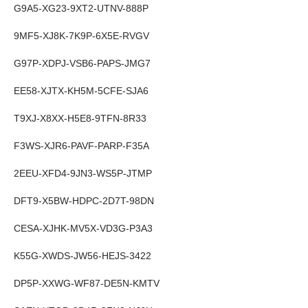
G9A5-XG23-9XT2-UTNV-888P
9MF5-XJ8K-7K9P-6X5E-RVGV
G97P-XDPJ-VSB6-PAPS-JMG7
EE58-XJTX-KH5M-5CFE-SJA6
T9XJ-X8XX-H5E8-9TFN-8R33
F3WS-XJR6-PAVF-PARP-F35A
2EEU-XFD4-9JN3-WS5P-JTMP
DFT9-X5BW-HDPC-2D7T-98DN
CESA-XJHK-MV5X-VD3G-P3A3
K55G-XWDS-JW56-HEJS-3422
DP5P-XXWG-WF87-DE5N-KMTV