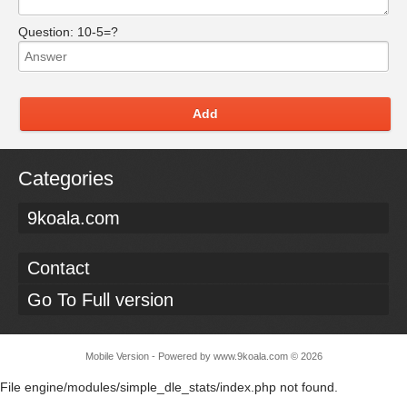
Question:
10-5=?
Add
Categories
9koala.com
Contact
Go To Full version
Mobile Version - Powered by
www.9koala.com
©
2026
File engine/modules/simple_dle_stats/index.php not found.