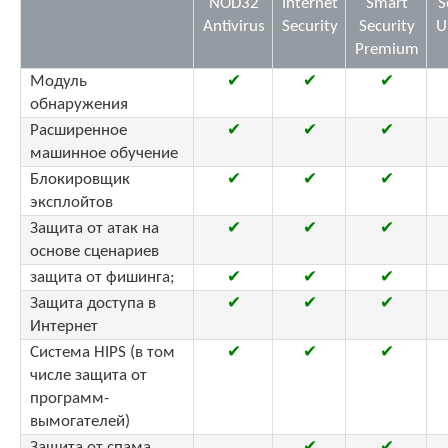
NOD32
Internet
Smart
S
Antivirus
Security
Security
U
Premium
Модуль
✔
✔
✔
обнаружения
Расширенное
✔
✔
✔
машинное обучение
Блокировщик
✔
✔
✔
эксплойтов
Защита от атак на
✔
✔
✔
основе сценариев
защита от фишинга;
✔
✔
✔
Защита доступа в
✔
✔
✔
Интернет
Система HIPS (в том
✔
✔
✔
числе защита от
программ-
вымогателей)
Защита от спама
✔
✔