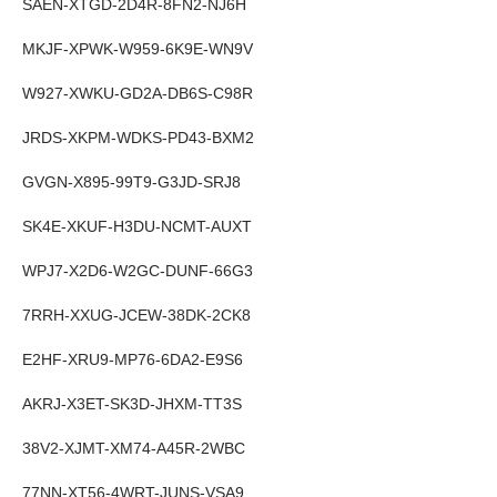
SAEN-XTGD-2D4R-8FN2-NJ6H
MKJF-XPWK-W959-6K9E-WN9V
W927-XWKU-GD2A-DB6S-C98R
JRDS-XKPM-WDKS-PD43-BXM2
GVGN-X895-99T9-G3JD-SRJ8
SK4E-XKUF-H3DU-NCMT-AUXT
WPJ7-X2D6-W2GC-DUNF-66G3
7RRH-XXUG-JCEW-38DK-2CK8
E2HF-XRU9-MP76-6DA2-E9S6
AKRJ-X3ET-SK3D-JHXM-TT3S
38V2-XJMT-XM74-A45R-2WBC
77NN-XT56-4WRT-JUNS-VSA9