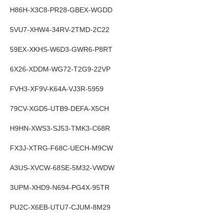
H86H-X3C8-PR28-GBEX-WGDD
5VU7-XHW4-34RV-2TMD-2C22
59EX-XKHS-W6D3-GWR6-P8RT
6X26-XDDM-WG72-T2G9-22VP
FVH3-XF9V-K64A-VJ3R-5959
79CV-XGD5-UTB9-DEFA-X5CH
H9HN-XWS3-SJ53-TMK3-C68R
FX3J-XTRG-F68C-UECH-M9CW
A3US-XVCW-68SE-5M32-VWDW
3UPM-XHD9-N694-PG4X-95TR
PU2C-X6EB-UTU7-CJUM-8M29