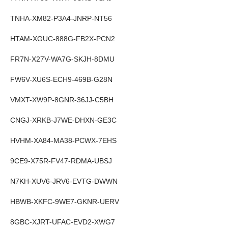
TNHA-XM82-P3A4-JNRP-NT56
HTAM-XGUC-888G-FB2X-PCN2
FR7N-X27V-WA7G-SKJH-8DMU
FW6V-XU6S-ECH9-469B-G28N
VMXT-XW9P-8GNR-36JJ-C5BH
CNGJ-XRKB-J7WE-DHXN-GE3C
HVHM-XA84-MA38-PCWX-7EHS
9CE9-X75R-FV47-RDMA-UBSJ
N7KH-XUV6-JRV6-EVTG-DWWN
HBWB-XKFC-9WE7-GKNR-UERV
8GBC-XJRT-UFAC-EVD2-XWG7