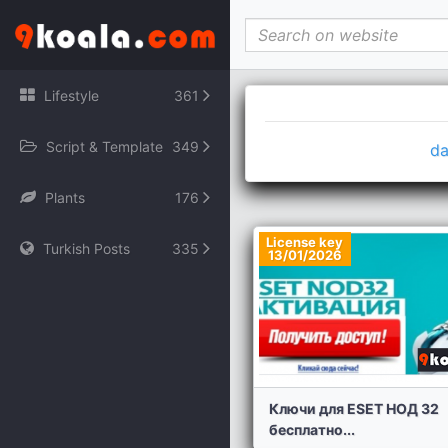
File engine/modules/simple_dle_stats/index.php not found.
Lifestyle
361
Script & Template
349
da
Plants
176
License key
Turkish Posts
335
13/01/2026
Ключи для ESET НОД 32
бесплатно...