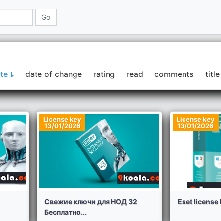
te
date of change
rating
read
comments
title
License key
License key
13/01/2026
13/01/2026
Свежие ключи для НОД 32
Eset license k
Бесплатно...