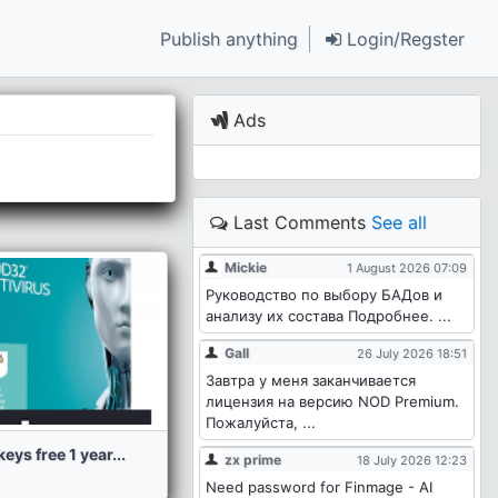
Publish anything
Login/Regster
Ads
Last Comments
See all
Mickie
1 August 2026 07:09
Руководство по выбору БАДов и
анализу их состава Подробнее. ...
Gall
26 July 2026 18:51
Завтра у меня заканчивается
лицензия на версию NOD Premium.
Пожалуйста, ...
eys free 1 year...
zx prime
18 July 2026 12:23
Need password for Finmage - AI