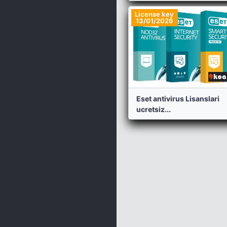
License key
13/01/2026
Eset antivirus Lisanslari
ucretsiz...