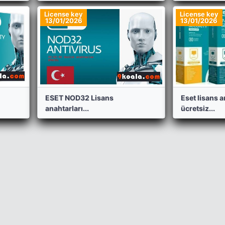
License key
License key
13/01/2026
13/01/2026
ESET NOD32 Lisans
Eset lisans a
anahtarları...
ücretsiz...