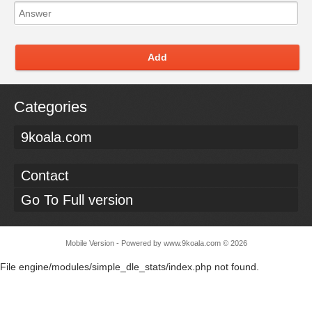
Add
Categories
9koala.com
Contact
Go To Full version
Mobile Version - Powered by
www.9koala.com
©
2026
File engine/modules/simple_dle_stats/index.php not found.