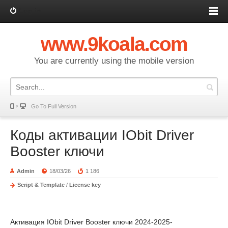
Log in
www.9koala.com
You are currently using the mobile version
Go To Full Version
Коды активации IObit Driver
Booster ключи
Admin
18/03/26
1 186
Script & Template
/
License key
Активация IObit Driver Booster ключи 2024-2025-