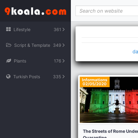
File engine/modules/simple_dle_stats/index.php not found.
Lifestyle
361
Script & Template
349
da
Plants
176
Turkish Posts
335
Informations
02/05/2020
The Streets of Rome Unde
Quarantine...