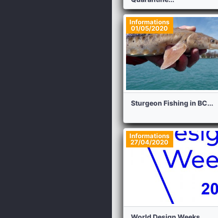
Informations
01/05/2020
Sturgeon Fishing in BC...
Informations
27/04/2020
World Design Weeks...