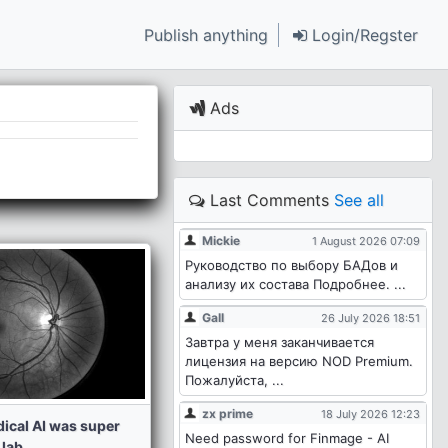
Publish anything
Login/Regster
Ads
Last Comments
See all
Mickie
1 August 2026 07:09
Руководство по выбору БАДов и
анализу их состава Подробнее. ...
Gall
26 July 2026 18:51
Завтра у меня заканчивается
лицензия на версию NOD Premium.
Пожалуйста, ...
zx prime
18 July 2026 12:23
ical AI was super
Need password for Finmage - AI
lab...