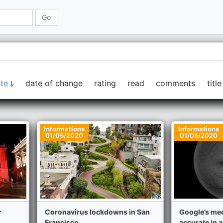
te
date of change
rating
read
comments
title
Informations
Informations
01/05/2020
01/05/2020
r
Coronavirus lockdowns in San
Google’s med
Francisco...
accurate in a 