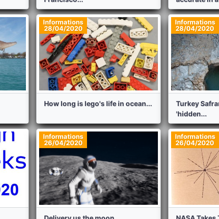
Informations
Informations
28/04/2020
28/04/2020
How long is lego's life in ocean...
Turkey Safra
'hidden...
Informations
Informations
26/04/2020
26/04/2020
Delivery us the moon...
NASA Takes 