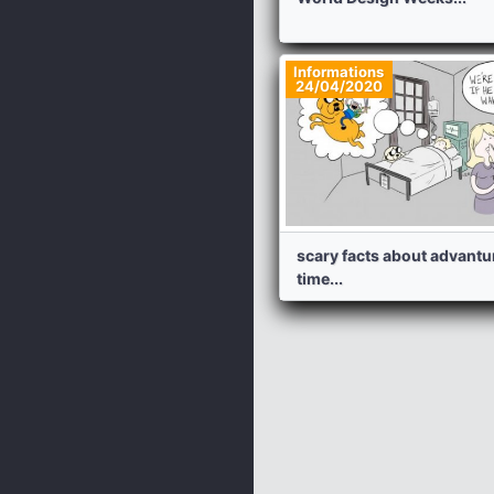
Informations
24/04/2020
scary facts about advantu
time...