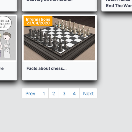
End The Worl
Informations
23/04/2020
re
Facts about chess...
Prev
1
2
3
4
Next